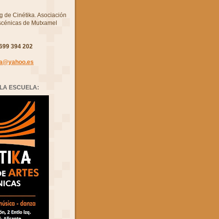
g de Cinétika. Asociación
Escénicas de Mutxamel
699 394 202
ka@yahoo.es
LA ESCUELA: