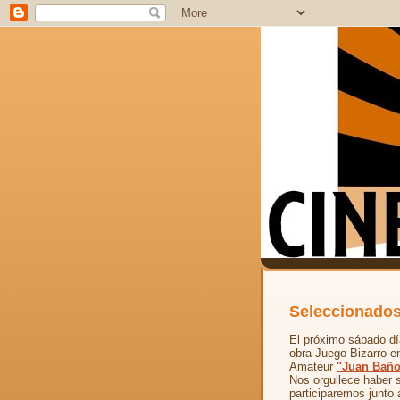
Seleccionados
El próximo sábado dí
obra Juego Bizarro e
Amateur
"Juan Baño
Nos orgullece haber 
participaremos junto