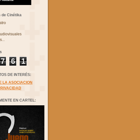
 de Cinétika
atro
udiovisuales
...
as
7
6
1
OS DE INTERÉS:
E LA ASOCIACION
PRIVACIDAD
MENTE EN CARTEL: