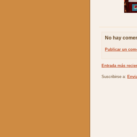
No hay comen
Publicar un com
Entrada más recie
Suscribirse a:
Envi