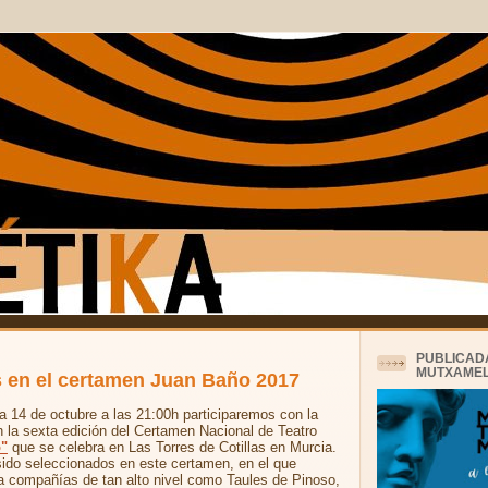
PUBLICAD
MUTXAMEL
 en el certamen Juan Baño 2017
a 14 de octubre a las 21:00h participaremos con la
n la sexta edición del Certamen Nacional de Teatro
"
que se celebra en Las Torres de Cotillas en Murcia.
sido seleccionados en este certamen, en el que
 a compañías de tan alto nivel como Taules de Pinoso,