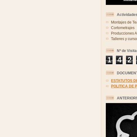
Actividades
Montajes de Te
Cortometrajes
Producciones A
Talleres y cursos
Nº de Visit
1
4
2
DOCUMENT
ESTATUTOS D
POLITICA DE 
ANTERIOR