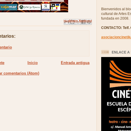
Bienvenidos al blo
cultural de Artes 
fundada en 2008.
Enviar por correo electrónico
Compartir con Facebook
Escribe un blog
Compartir en X
Compartir en Pinterest
CONTACTO: Telf. 
tarios:
asociacioncineti
entario
ENLACE A 
nte
Inicio
Entrada antigua
ar comentarios (Atom)