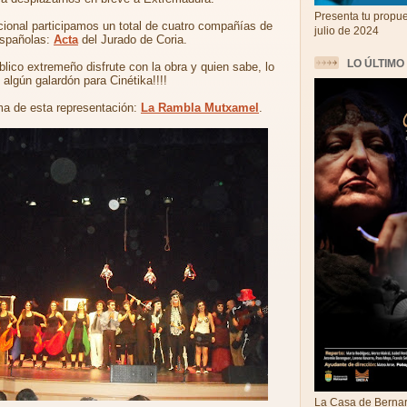
Presenta tu propue
ional participamos un total de cuatro compañías de
julio de 2024
españolas:
Acta
del Jurado de Coria.
LO ÚLTIMO
lico extremeño disfrute con la obra y quien sabe, lo
lgún galardón para Cinétika!!!!
rma de esta representación:
La Rambla Mutxamel
.
La Casa de Bernar