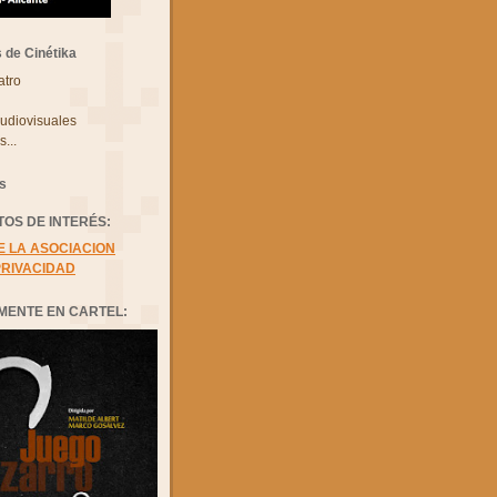
 de Cinétika
atro
udiovisuales
...
as
OS DE INTERÉS:
E LA ASOCIACION
PRIVACIDAD
MENTE EN CARTEL: