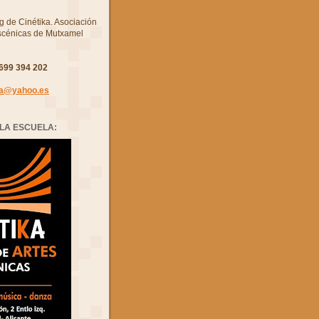
g de Cinétika. Asociación
Escénicas de Mutxamel
699 394 202
ka@yahoo.es
LA ESCUELA: