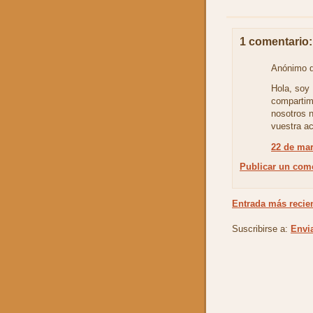
1 comentario:
Anónimo di
Hola, soy 
compartim
nosotros 
vuestra a
22 de mar
Publicar un com
Entrada más recie
Suscribirse a:
Envi