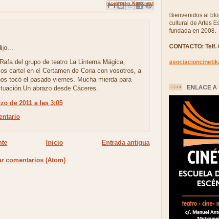
Enviar por correo electrónico
Compartir con Facebook
Escribe un blog
Compartir en X
Compartir en Pinterest
Bienvenidos al blo
cultural de Artes 
fundada en 2008.
CONTACTO: Telf. 
jo...
Rafa del grupo de teatro La Linterna Mágica,
asociacioncineti
os cartel en el Certamen de Coria con vosotros, a
nos tocó el pasado viernes. Mucha mierda para
ENLACE A 
ctuación.Un abrazo desde Cáceres.
zo de 2011 a las 3:05
entario
nte
Inicio
Entrada antigua
ar comentarios (Atom)