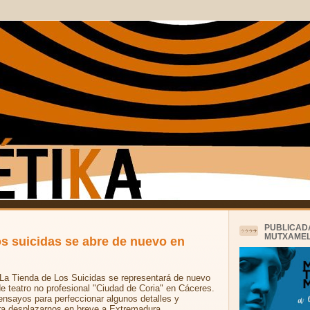
PUBLICAD
MUTXAMEL
os suicidas se abre de nuevo en
l La Tienda de Los Suicidas se representará de nuevo
e teatro no profesional "Ciudad de Coria" en Cáceres.
nsayos para perfeccionar algunos detalles y
ra desplazarnos en breve a Extremadura.