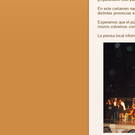
En este certamen nac
distintas provincias 
Esperamos que el púb
mismo volvemos con a
La prensa local info