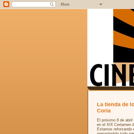
La tienda de l
Coria
El próximo 8 de abri
en el XIX Certamen d
Estamos reforzando e
preparándolo todo pa